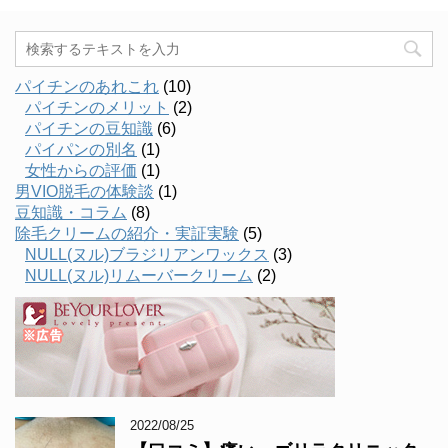
パイチンのあれこれ
(10)
パイチンのメリット
(2)
パイチンの豆知識
(6)
パイパンの別名
(1)
女性からの評価
(1)
男VIO脱毛の体験談
(1)
豆知識・コラム
(8)
除毛クリームの紹介・実証実験
(5)
NULL(ヌル)ブラジリアンワックス
(3)
NULL(ヌル)リムーバークリーム
(2)
2022/08/25