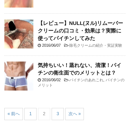
【レビュー】NULL(ヌル)リムーバー
クリームの口コミ・効果は？実際に
使ってパイチンしてみた
2016/06/07
-
除毛クリームの紹介・実証実験
気持ちいい！蒸れない、清潔！パイ
チンの衛生面でのメリットとは？
2016/06/02
-
パイチンのあれこれ
,
パイチンの
メリット
« 前へ
1
2
3
次へ »