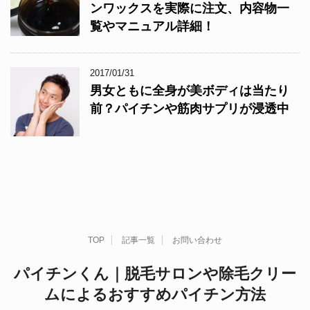
ンワックスを実際に注文、内容物一
覧やマニュアル詳細！
2017/01/31
男女ともに全身が美ボディは当たり
前？パイチンや筋肉サプリが浸透中
TOP
記事一覧
お問い合わせ
パイチンくん｜脱毛サロンや除毛クリー
ムによるおすすめパイチン方法