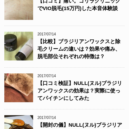
【口コミ】痛い。ゴリラクリニック
でVIO脱毛(15万円)した本音体験談
2017/07/14
【比較】ブラジリアンワックスと除
毛クリームの違いは？効果や痛み、
脱毛部位それぞれの特徴は？
2017/07/14
【口コミ検証】NULL(ヌル)ブラジリ
アンワックスの効果は？実際に使っ
てパイチンにしてみた
2017/07/14
【開封の儀】NULL(ヌル)ブラジリア